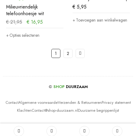
Milieuvriendelijk
€
5,95
telefoonhoesje wit
Toevoegen aan winkelwagen
€
21,95
€
16,95
Opties selecteren
1
2
©
SHOP
DUURZAAM
Contact
Algemene voorwaarde
Verzenden & Retourneren
Privacy statement
Klachten
Contact@shop-duurzaam.nl
Duurzame begrippenlijst