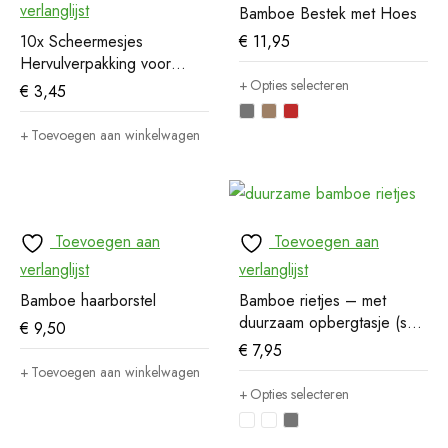
verlanglijst
Bamboe Bestek met Hoes
10x Scheermesjes
€
11,95
Hervulverpakking voor
safety razor
Opties selecteren
€
3,45
Toevoegen aan winkelwagen
Toevoegen aan
Toevoegen aan
verlanglijst
verlanglijst
Bamboe haarborstel
Bamboe rietjes – met
duurzaam opbergtasje (set
€
9,50
van 6)
€
7,95
Toevoegen aan winkelwagen
Opties selecteren