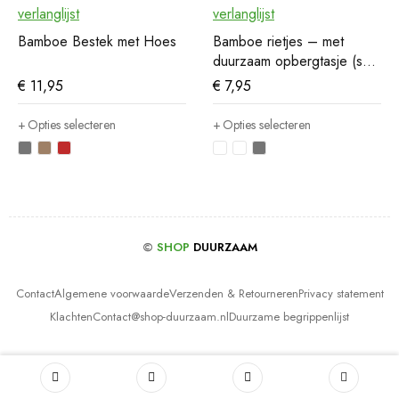
verlanglijst
verlanglijst
Bamboe Bestek met Hoes
Bamboe rietjes – met
duurzaam opbergtasje (set
van 6)
€
11,95
€
7,95
Opties selecteren
Opties selecteren
©
SHOP
DUURZAAM
Contact
Algemene voorwaarde
Verzenden & Retourneren
Privacy statement
Klachten
Contact@shop-duurzaam.nl
Duurzame begrippenlijst