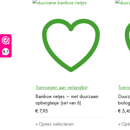
9,7
Toevoegen aan verlanglijst
Toevo
Bamboe rietjes – met duurzaam
Duurz
opbergtasje (set van 6)
biolog
€
7,95
€
5,4
Opties selecteren
Opti