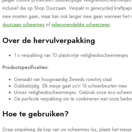
inclusief die op Shop Duurzaam. Verpakt in gerecycled kraftpap
mee moeten gaan, maar kan ook langer mee gaan wanneer het m
duurzaam scheermes
of
milieuvriendelijke scheerzeep
.
Over de hervulverpakking
1 x verpakking van 10 plasticvrije veiligheidsscheermesjes
Productspecificaties:
Gemaakt van hoogwaardig Zweeds roestvrij staal
Dubbelzijdig. Elk mesje gaat zo’n 15 scheerbeurten mee
Unisex veiligheidsscheermesjes. Gebruik onze eco-scheerm
De perfecte verpakking om te combineren met onze herbr
Hoe te gebruiken?
Draai simpelweg de kop van uw scheermes los, plaats het mesje 