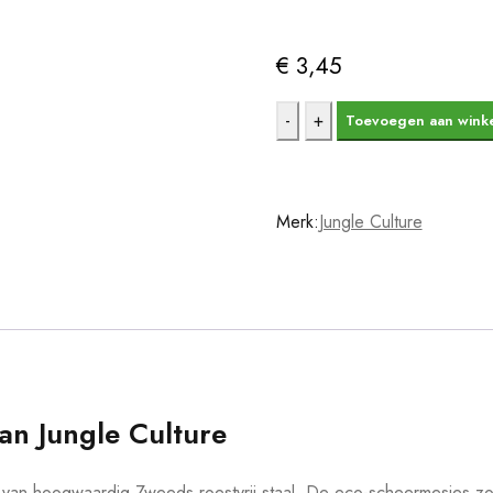
Sale eindigd in:
€
3,45
10x
Toevoegen aan wink
Scheermesjes
Hervulverpakking
voor
Merk:
Jungle Culture
safety
razor
aantal
an Jungle Culture
 van hoogwaardig Zweeds roestvrij staal. De eco-scheermesjes zond