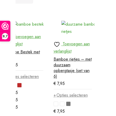
Toevoegen aan
9,7
verlanglijst
Toevoegen aan
verlanglijst
Bamboe Bestek met
Hoes
Bamboe rietjes – met
€
11,95
duurzaam
opbergtasje (set van
6)
Opties selecteren
€
7,95
€
11,95
Opties selecteren
€
11,95
€
11,95
€
7,95