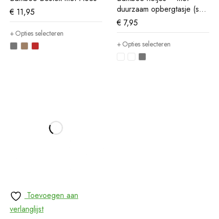
duurzaam opbergtasje (set
€
11,95
van 6)
€
7,95
Opties selecteren
Opties selecteren
Toevoegen aan
verlanglijst