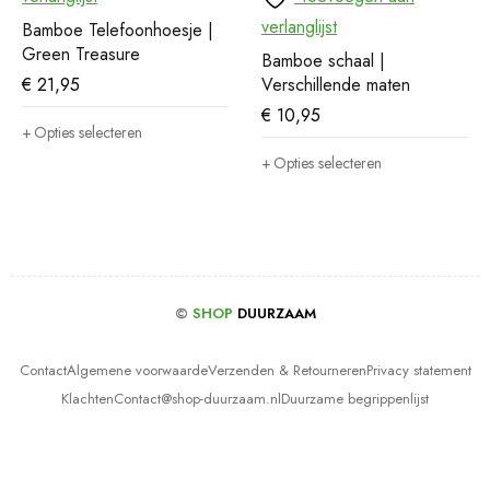
verlanglijst
Bamboe Telefoonhoesje |
Green Treasure
Bamboe schaal |
€
21,95
Verschillende maten
€
10,95
Opties selecteren
Opties selecteren
©
SHOP
DUURZAAM
Contact
Algemene voorwaarde
Verzenden & Retourneren
Privacy statement
Klachten
Contact@shop-duurzaam.nl
Duurzame begrippenlijst