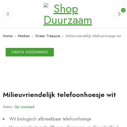
0
Home
›
Merken
›
Green Treasure
›
Milieuvriendelijk telefoonhoesje wit
SALE
GRATIS VERZENDING
Milieuvriendelijk telefoonhoesje wit
Status:
Op voorraad
Wit biologisch afbreekbaar telefoonhoesje