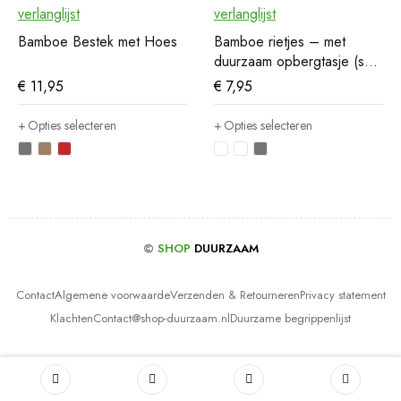
verlanglijst
verlanglijst
Bamboe Bestek met Hoes
Bamboe rietjes – met
duurzaam opbergtasje (set
van 6)
€
11,95
€
7,95
Opties selecteren
Opties selecteren
©
SHOP
DUURZAAM
Contact
Algemene voorwaarde
Verzenden & Retourneren
Privacy statement
Klachten
Contact@shop-duurzaam.nl
Duurzame begrippenlijst