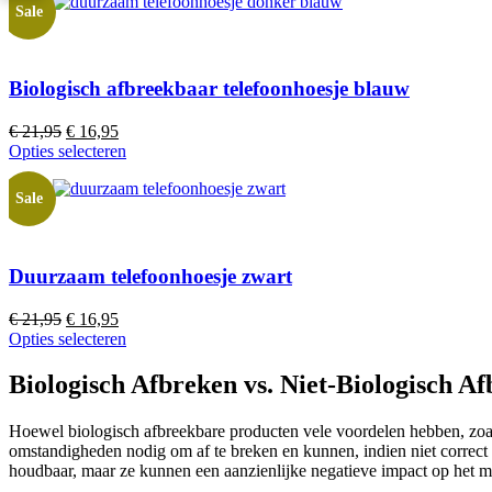
€ 21,95.
€ 16,95.
Sale
Biologisch afbreekbaar telefoonhoesje blauw
€
21,95
Oorspronkelijke
€
16,95
Huidige
Opties selecteren
prijs
prijs
was:
is:
€ 21,95.
€ 16,95.
Sale
Duurzaam telefoonhoesje zwart
€
21,95
Oorspronkelijke
€
16,95
Huidige
Opties selecteren
prijs
prijs
was:
is:
€ 21,95.
€ 16,95.
Biologisch Afbreken vs. Niet-Biologisch A
Hoewel biologisch afbreekbare producten vele voordelen hebben, zo
omstandigheden nodig om af te breken en kunnen, indien niet correct
houdbaar, maar ze kunnen een aanzienlijke negatieve impact op het mi