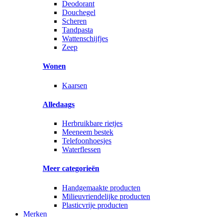
Deodorant
Douchegel
Scheren
Tandpasta
Wattenschijfjes
Zeep
Wonen
Kaarsen
Alledaags
Herbruikbare rietjes
Meeneem bestek
Telefoonhoesjes
Waterflessen
Meer categorieën
Handgemaakte producten
Milieuvriendelijke producten
Plasticvrije producten
Merken