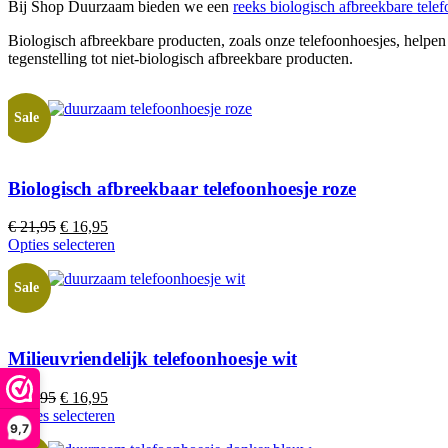
Bij Shop Duurzaam bieden we een
reeks biologisch afbreekbare tele
Biologisch afbreekbare producten, zoals onze telefoonhoesjes, helpen b
tegenstelling tot niet-biologisch afbreekbare producten.
Sale
Biologisch afbreekbaar telefoonhoesje roze
€
21,95
Oorspronkelijke
€
16,95
Huidige
Opties selecteren
prijs
prijs
was:
is:
€ 21,95.
€ 16,95.
Sale
Milieuvriendelijk telefoonhoesje wit
€
21,95
Oorspronkelijke
€
16,95
Huidige
Opties selecteren
prijs
prijs
9,7
was:
is: