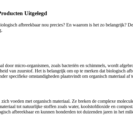
Producten Uitgelegd
biologisch afbreekbaar nou precies? En waarom is het zo belangrijk? De
g.
iaal door micro-organismen, zoals bacteriën en schimmels, wordt afgebr
gheid van zuurstof. Het is belangrijk om op te merken dat biologisch 
onder specifieke omstandigheden plaatsvindt om organisch materiaal af t
 zich voeden met organisch materiaal. Ze breken de complexe molecule
materiaal tot natuurlijke stoffen zoals water, koolstofdioxide en compost
ologisch afbreekbaar en kunnen honderden tot duizenden jaren in het mili