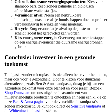
Gebruik duurzame verzorgingsproducten
: Kies voor
shampoo bars, zeep zonder palmolie en biologisch
afbreekbare wattenstaafjes.
Verminder afval
: Neem een herbruikbare
boodschappentas mee als je boodschappen doet en probeer
verpakkingsvrij te winkelen waar mogelijk.
Recycle
: Zorg ervoor dat je afval op de juiste manier
scheidt, zodat het gerecycled kan worden.
Kies voor groene energie
: Overweeg om over te stappen
op een energieleverancier die duurzame energiebronnen
gebruikt.
Conclusie: investeer in een gezonde
toekomst
Tandpasta zonder microplastic is niet alleen beter voor het milieu,
maar ook voor je gezondheid. Door te kiezen voor duurzame
alternatieven, zoals Ben & Anna tandpasta, draag je bij aan een
gezondere toekomst voor onze planeet en voor jezelf.
Bezoek
Shop Duurzaam
om ons uitgebreide assortiment van
milieuvriendelijke producten te ontdekken en neem een kijkje op
onze
Ben & Anna pagina
voor de verschillende tandpasta’s
zonder microplastic. Je kunt ook direct de
Sensitive tandpasta
of
de
Whitening tandpasta
bestellen.