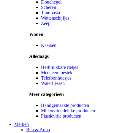
Douchegel
Scheren
Tandpasta
Wattenschijfjes
Zeep
Wonen
Kaarsen
Alledaags
Herbruikbare rietjes
Meeneem bestek
Telefoonhoesjes
Waterflessen
Meer categorieën
Handgemaakte producten
Milieuvriendelijke producten
Plasticvrije producten
Merken
Ben & Anna