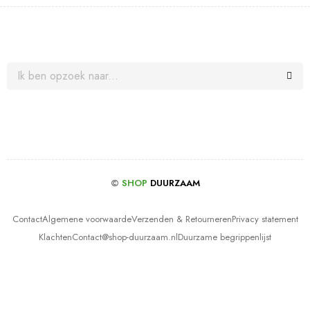
©
SHOP
DUURZAAM
Contact
Algemene voorwaarde
Verzenden & Retourneren
Privacy statement
Klachten
Contact@shop-duurzaam.nl
Duurzame begrippenlijst