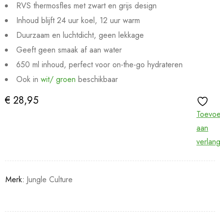
RVS thermosfles met zwart en grijs design
Inhoud blijft 24 uur koel, 12 uur warm
Duurzaam en luchtdicht, geen lekkage
Geeft geen smaak af aan water
650 ml inhoud, perfect voor on-the-go hydrateren
Ook in
wit/ groen
beschikbaar
€
28,95
Toevo
aan
verlangl
Merk:
Jungle Culture