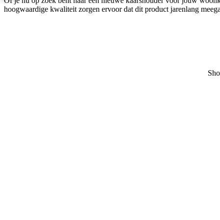
Of je nu op zoek bent naar een nieuwe kaarshouder voor jouw woonkam
hoogwaardige kwaliteit zorgen ervoor dat dit product jarenlang meegaa
Sho