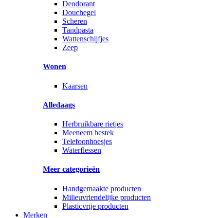
Deodorant
Douchegel
Scheren
Tandpasta
Wattenschijfjes
Zeep
Wonen
Kaarsen
Alledaags
Herbruikbare rietjes
Meeneem bestek
Telefoonhoesjes
Waterflessen
Meer categorieën
Handgemaakte producten
Milieuvriendelijke producten
Plasticvrije producten
Merken