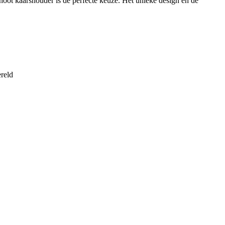
oot kaarshouder is de perfecte keuze. Het unieke design en de
reld