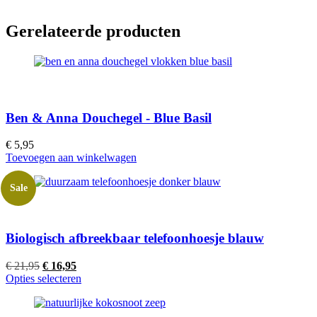
Gerelateerde producten
Ben & Anna Douchegel - Blue Basil
€
5,95
Toevoegen aan winkelwagen
Sale
Biologisch afbreekbaar telefoonhoesje blauw
Oorspronkelijke
Huidige
€
21,95
€
16,95
prijs
prijs
Opties selecteren
was:
is:
€ 21,95.
€ 16,95.