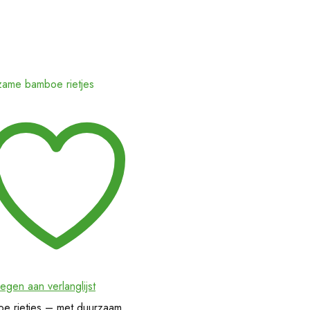
egen aan verlanglijst
e rietjes – met duurzaam