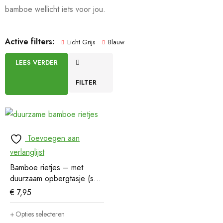
bamboe wellicht iets voor jou.
Active filters:
Licht Grijs
Blauw
LEES VERDER
FILTER
Toevoegen aan
verlanglijst
Bamboe rietjes – met
duurzaam opbergtasje (set
van 6)
€
7,95
Opties selecteren