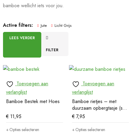
bamboe wellicht iets voor jou.
Active filters:
Jute
Licht Grijs
LEES VERDER
FILTER
Toevoegen aan
Toevoegen aan
verlanglijst
verlanglijst
Bamboe Bestek met Hoes
Bamboe rietjes – met
duurzaam opbergtasje (set
van 6)
€
11,95
€
7,95
Opties selecteren
Opties selecteren