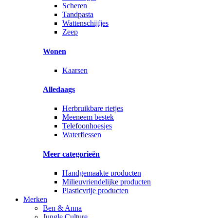
Scheren
Tandpasta
Wattenschijfjes
Zeep
Wonen
Kaarsen
Alledaags
Herbruikbare rietjes
Meeneem bestek
Telefoonhoesjes
Waterflessen
Meer categorieën
Handgemaakte producten
Milieuvriendelijke producten
Plasticvrije producten
Merken
Ben & Anna
Jungle Culture