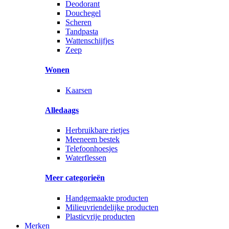
Deodorant
Douchegel
Scheren
Tandpasta
Wattenschijfjes
Zeep
Wonen
Kaarsen
Alledaags
Herbruikbare rietjes
Meeneem bestek
Telefoonhoesjes
Waterflessen
Meer categorieën
Handgemaakte producten
Milieuvriendelijke producten
Plasticvrije producten
Merken