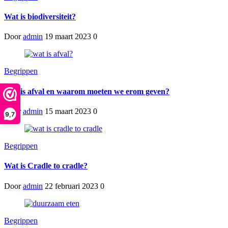
Wat is biodiversiteit?
Door
admin
19 maart 2023
0
Begrippen
Wat is afval en waarom moeten we erom geven?
Door
admin
15 maart 2023
0
9,7
Begrippen
Wat is Cradle to cradle?
Door
admin
22 februari 2023
0
Begrippen