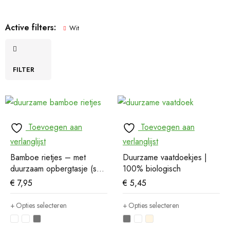
Active filters:
Wit
FILTER
Toevoegen aan
Toevoegen aan
verlanglijst
verlanglijst
Bamboe rietjes – met
Duurzame vaatdoekjes |
duurzaam opbergtasje (set
100% biologisch
van 6)
€
7,95
€
5,45
Opties selecteren
Opties selecteren