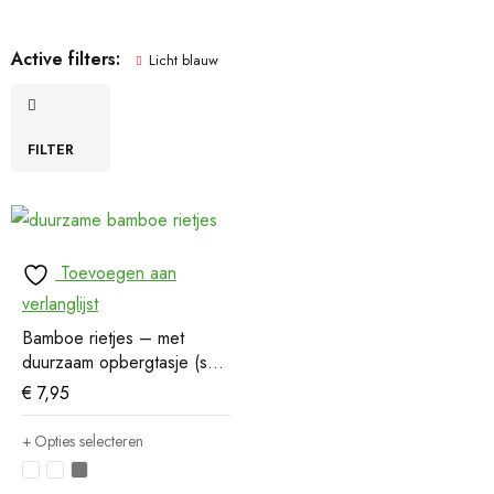
Active filters:
Licht blauw
FILTER
Toevoegen aan
verlanglijst
Bamboe rietjes – met
duurzaam opbergtasje (set
van 6)
€
7,95
Opties selecteren