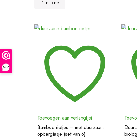
FILTER
9,7
Toevoegen aan verlanglijst
Toevo
Bamboe rietjes – met duurzaam
Duurz
opbergtasje (set van 6)
biolog