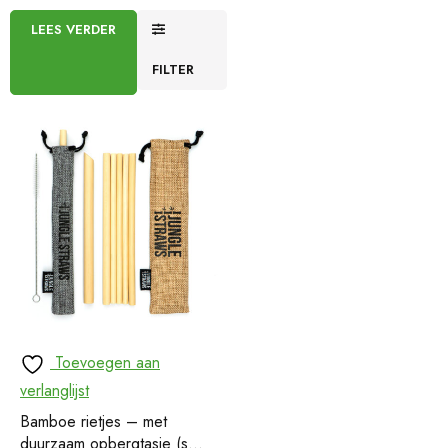
LEES VERDER
FILTER
Toevoegen aan
verlanglijst
Bamboe rietjes – met
duurzaam opbergtasje (set