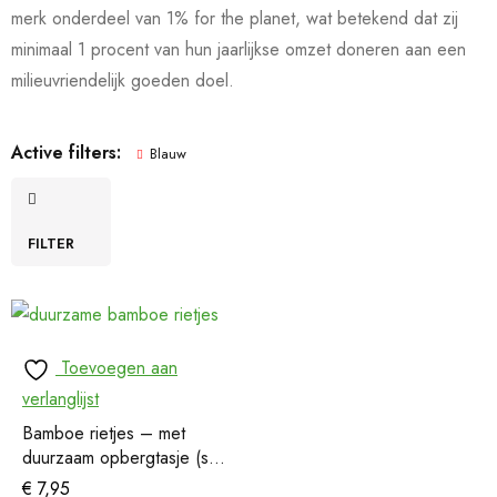
merk onderdeel van 1% for the planet, wat betekend dat zij
minimaal 1 procent van hun jaarlijkse omzet doneren aan een
milieuvriendelijk goeden doel.
Active filters:
Blauw
FILTER
Toevoegen aan
verlanglijst
Bamboe rietjes – met
duurzaam opbergtasje (set
van 6)
€
7,95