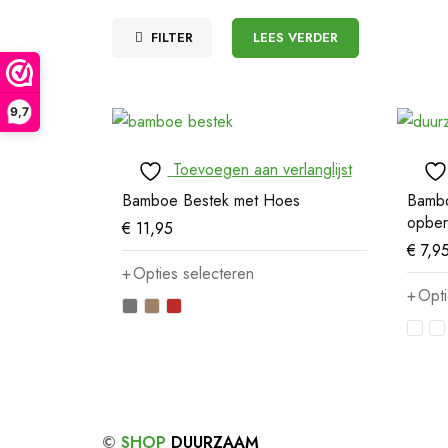
FILTER
LEES VERDER
9,7
Toevoegen aan verlanglijst
Bamboe Bestek met Hoes
Bambo
opber
€
11,95
€
7,9
Opties selecteren
Opti
©
SHOP
DUURZAAM