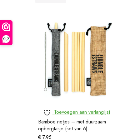
9,7
Toevoegen aan verlanglijst
Bamboe rietjes – met duurzaam
opbergtasje (set van 6)
€
7,95