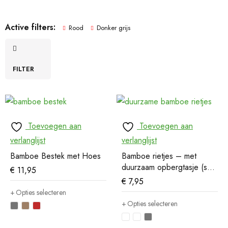
Active filters:
Rood
Donker grijs
FILTER
Toevoegen aan
Toevoegen aan
verlanglijst
verlanglijst
Bamboe Bestek met Hoes
Bamboe rietjes – met
duurzaam opbergtasje (set
€
11,95
van 6)
€
7,95
Opties selecteren
Opties selecteren