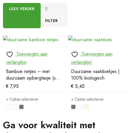
LEES VERDER
FILTER
Toevoegen aan
Toevoegen aan
verlanglijst
verlanglijst
Bamboe rietjes – met
Duurzame vaatdoekjes |
duurzaam opbergtasje (set
100% biologisch
van 6)
€
7,95
€
5,45
Opties selecteren
Opties selecteren
Ga voor kwaliteit met