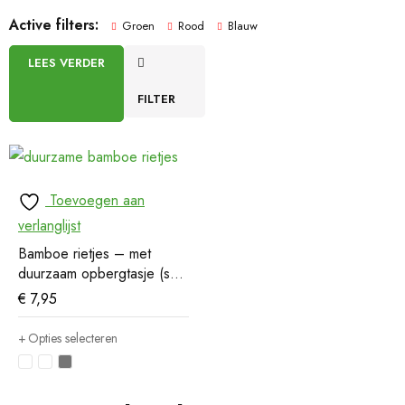
Active filters:
Groen
Rood
Blauw
LEES VERDER
FILTER
Toevoegen aan
verlanglijst
Bamboe rietjes – met
duurzaam opbergtasje (set
van 6)
€
7,95
Opties selecteren