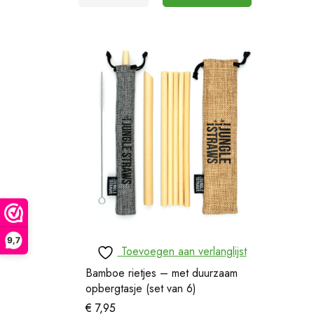
9,7
Toevoegen aan verlanglijst
Bamboe rietjes – met duurzaam
opbergtasje (set van 6)
€
7,95