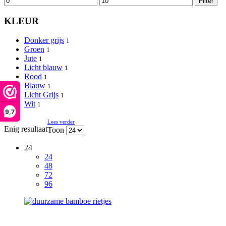
Filter
prijs
prijs
KLEUR
Donker grijs
1
Groen
1
Jute
1
Licht blauw
1
Rood
1
Blauw
1
Licht Grijs
1
Wit
1
9,7
Lees verder
Enig resultaat
Toon
24
24
48
72
96