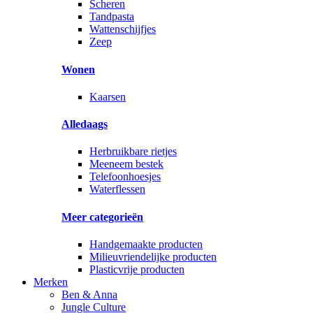
Scheren
Tandpasta
Wattenschijfjes
Zeep
Wonen
Kaarsen
Alledaags
Herbruikbare rietjes
Meeneem bestek
Telefoonhoesjes
Waterflessen
Meer categorieën
Handgemaakte producten
Milieuvriendelijke producten
Plasticvrije producten
Merken
Ben & Anna
Jungle Culture