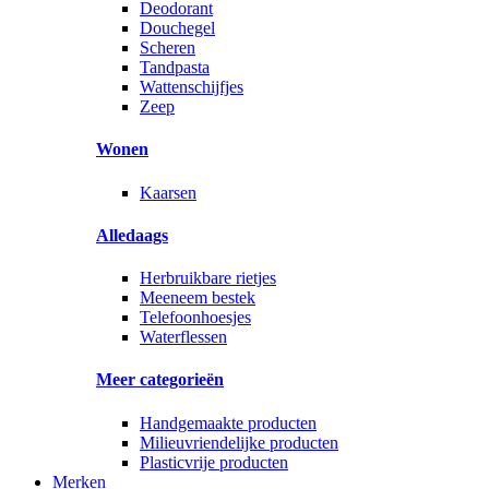
Deodorant
Douchegel
Scheren
Tandpasta
Wattenschijfjes
Zeep
Wonen
Kaarsen
Alledaags
Herbruikbare rietjes
Meeneem bestek
Telefoonhoesjes
Waterflessen
Meer categorieën
Handgemaakte producten
Milieuvriendelijke producten
Plasticvrije producten
Merken