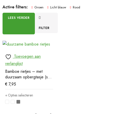
Active filters:
Groen
Licht blauw
Rood
LEES VERDER
FILTER
Toevoegen aan
verlanglijst
Bamboe rietjes – met
duurzaam opbergtasje (set
van 6)
€
7,95
Opties selecteren