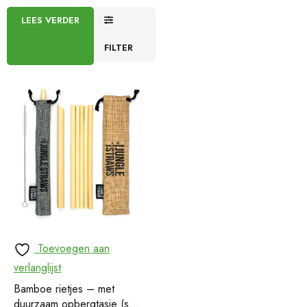
LEES VERDER
FILTER
Toevoegen aan
verlanglijst
Bamboe rietjes – met
duurzaam opbergtasje (set