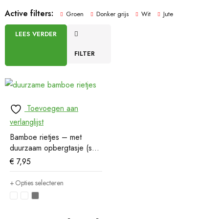
Active filters:
Groen
Donker grijs
Wit
Jute
LEES VERDER
FILTER
Toevoegen aan
verlanglijst
Bamboe rietjes – met
duurzaam opbergtasje (set
van 6)
€
7,95
Opties selecteren