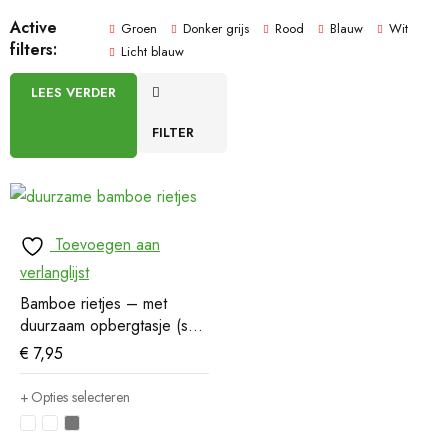
Active
Groen
Donker grijs
Rood
Blauw
Wit
filters:
Licht blauw
LEES VERDER
FILTER
Toevoegen aan
verlanglijst
Bamboe rietjes – met
duurzaam opbergtasje (set
van 6)
€
7,95
Opties selecteren