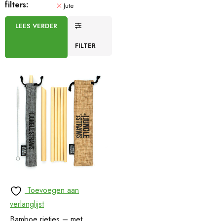
filters:
Jute
LEES VERDER
FILTER
Toevoegen aan
verlanglijst
Bamboe rietjes – met