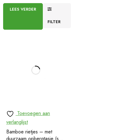
LEES VERDER
FILTER
Toevoegen aan
verlanglijst
Bamboe rietjes – met
duurzaam opbergtasje (set