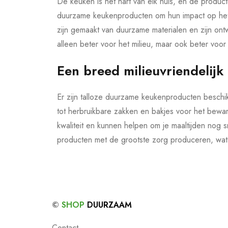
De keuken is het hart van elk huis, en de produ
duurzame keukenproducten om hun impact op het m
zijn gemaakt van duurzame materialen en zijn on
alleen beter voor het milieu, maar ook beter voo
Een breed milieuvriendelijk
Er zijn talloze duurzame keukenproducten beschi
tot herbruikbare zakken en bakjes voor het bewar
kwaliteit en kunnen helpen om je maaltijden nog 
producten met de grootste zorg produceren, wat 
©
SHOP
DUURZAAM
Contact