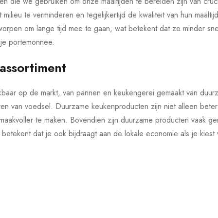
cten die we gebruiken om onze maaltijden te bereiden zijn van cr
ilieu te verminderen en tegelijkertijd de kwaliteit van hun maal
tworpen om lange tijd mee te gaan, wat betekent dat ze minder sn
r je portemonnee.
 assortiment
kbaar op de markt, van pannen en keukengerei gemaakt van duurza
en van voedsel. Duurzame keukenproducten zijn niet alleen beter 
smaakvoller te maken. Bovendien zijn duurzame producten vaak gem
betekent dat je ook bijdraagt aan de lokale economie als je kies