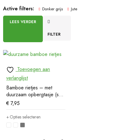
Active filters:
Donker grijs
Jute
LEES VERDER
FILTER
Toevoegen aan
verlanglijst
Bamboe rietjes – met
duurzaam opbergtasje (set
van 6)
€
7,95
Opties selecteren