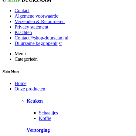
©
SHOP
DUURZAAM
Contact
Algemene voorwaarde
Verzenden & Retourneren
Privacy statement
Klachten
Contact@shop-duurzaam.nl
Duurzame begrippenlijst
Menu
Categorieën
Main Menu
Home
Onze producten
Keuken
Schaaltjes
Koffie
Verzorging