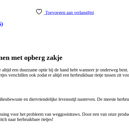
Toevoegen aan verlanglijst
6)
men met opberg zakje
e altijd een duurzame optie bij de hand hebt wanneer je onderweg bent.
s verschillen ook zodat er altijd een herbruikbaar rietje tussen zit voor
ieubewuste en diervriendelijke levensstijl nastreven. De meeste herbrui
lossing voor het probleem van weggooistraws. Door een van onze product
tch naar herbruikbare rietjes!