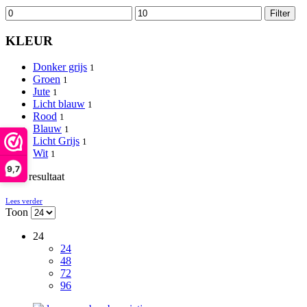
Min.
Max.
Filter
prijs
prijs
KLEUR
Donker grijs
1
Groen
1
Jute
1
Licht blauw
1
Rood
1
Blauw
1
Licht Grijs
1
Wit
1
9,7
Enig resultaat
Lees verder
Toon
24
24
48
72
96