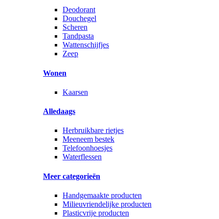
Deodorant
Douchegel
Scheren
Tandpasta
Wattenschijfjes
Zeep
Wonen
Kaarsen
Alledaags
Herbruikbare rietjes
Meeneem bestek
Telefoonhoesjes
Waterflessen
Meer categorieën
Handgemaakte producten
Milieuvriendelijke producten
Plasticvrije producten