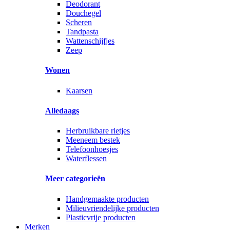
Deodorant
Douchegel
Scheren
Tandpasta
Wattenschijfjes
Zeep
Wonen
Kaarsen
Alledaags
Herbruikbare rietjes
Meeneem bestek
Telefoonhoesjes
Waterflessen
Meer categorieën
Handgemaakte producten
Milieuvriendelijke producten
Plasticvrije producten
Merken