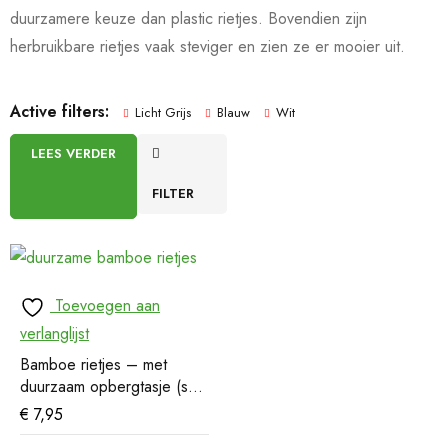
duurzamere keuze dan plastic rietjes. Bovendien zijn
herbruikbare rietjes vaak steviger en zien ze er mooier uit.
Active filters:
Licht Grijs
Blauw
Wit
LEES VERDER
FILTER
Toevoegen aan
verlanglijst
Bamboe rietjes – met
duurzaam opbergtasje (set
van 6)
€
7,95