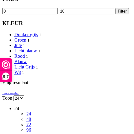
Min.
Max.
Filter
prijs
prijs
KLEUR
Donker grijs
1
Groen
1
Jute
1
Licht blauw
1
Rood
1
Blauw
1
Licht Grijs
1
Wit
1
9,7
Enig resultaat
Lees verder
Toon
24
24
48
72
96