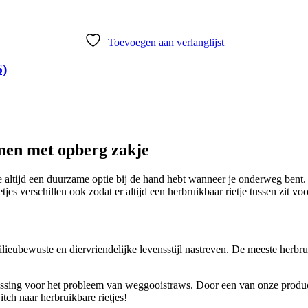
Toevoegen aan verlanglijst
6)
men met opberg zakje
e altijd een duurzame optie bij de hand hebt wanneer je onderweg bent.
s verschillen ook zodat er altijd een herbruikbaar rietje tussen zit voor
ieubewuste en diervriendelijke levensstijl nastreven. De meeste herbrui
lossing voor het probleem van weggooistraws. Door een van onze product
tch naar herbruikbare rietjes!