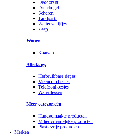
Deodorant
Douchegel
Scheren
Tandpasta
Wattenschijfjes
Zeep
Wonen
Kaarsen
Alledaags
Herbruikbare rietjes
Meeneem bestek
Telefoonhoesjes
Waterflessen
Meer categorieën
Handgemaakte producten
Milieuvriendelijke producten
Plasticvrije producten
Merken