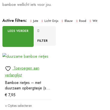
bamboe wellicht iets voor jou.
Active filters:
Jute
Licht Grijs
Blauw
Rood
Wit
LEES VERDER
FILTER
Toevoegen aan
verlanglijst
Bamboe rietjes – met
duurzaam opbergtasje (set
van 6)
€
7,95
Opties selecteren