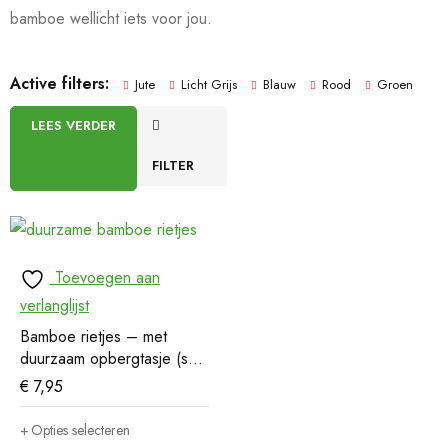
bamboe wellicht iets voor jou.
Active filters:
Jute
Licht Grijs
Blauw
Rood
Groen
LEES VERDER
FILTER
Toevoegen aan
verlanglijst
Bamboe rietjes – met
duurzaam opbergtasje (set
van 6)
€
7,95
Opties selecteren