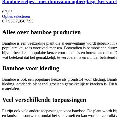
Bamboe rietjes – met duurzaam opbergtasje (set van 
€
7,95
Opties selecteren
€
7,95
€
7,95
€
7,95
Alles over bamboe producten
Bamboe is een veelzijdige plant die al eeuwenlang wordt gebruikt in 
populaire keuze is voor veel mensen. Bovendien is bamboe een duurz
bijvoorbeeld een populaire keuze voor meubels en bouwmaterialen. D
wat betekent dat het gemakkelijk te vervoeren is en minder belastend is
Bamboe voor kleding
Bamboe is ook een populaire keuze als grondstof voor kleding. Bamb
kleding, omdat de plant snel groeit en gemakkelijk te kweken is. Dit 
materialen.
Veel verschillende toepassingen
Er zijn ook vele andere toepassingen voor bamboe. De plant wordt bij
en landschapsontwerp, omdat het snel groeit en kan worden gebruikt 