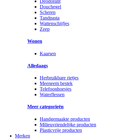
Deodorant
Douchegel
Scheren
Tandpasta
Wattenschijfjes
Zeep
Wonen
Kaarsen
Alledaags
Herbruikbare rietjes
Meeneem bestek
Telefoonhoesjes
Waterflessen
Meer categorieën
Handgemaakte producten
Milieuvriendelijke producten
Plasticvrije producten
Merken