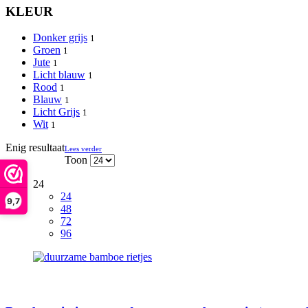
KLEUR
Donker grijs
1
Groen
1
Jute
1
Licht blauw
1
Rood
1
Blauw
1
Licht Grijs
1
Wit
1
Enig resultaat
Lees verder
Toon
24
24
9,7
48
72
96