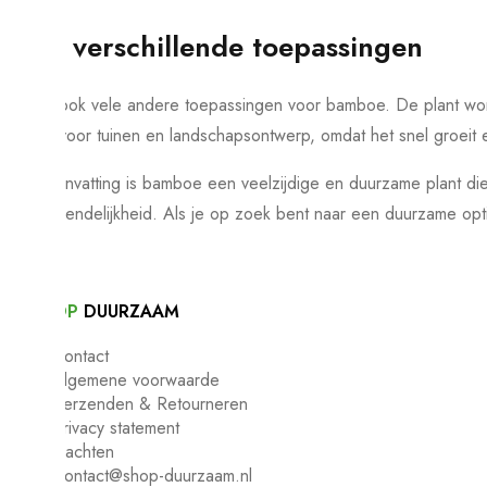
Veel verschillende toepassingen
Er zijn ook vele andere toepassingen voor bamboe. De plant wor
keuze voor tuinen en landschapsontwerp, omdat het snel groeit 
In samenvatting is bamboe een veelzijdige en duurzame plant di
milieuvriendelijkheid. Als je op zoek bent naar een duurzame op
©
SHOP
DUURZAAM
Contact
Algemene voorwaarde
Verzenden & Retourneren
Privacy statement
Klachten
Contact@shop-duurzaam.nl