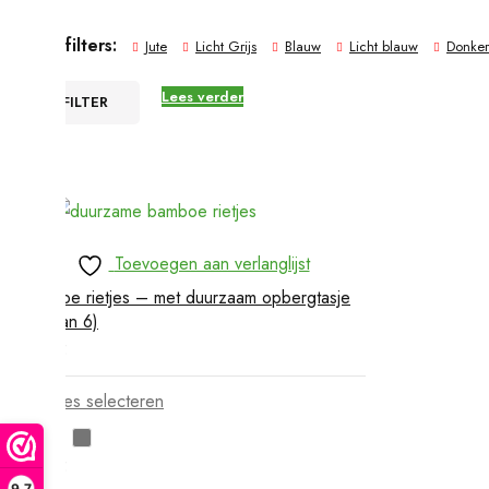
Active filters:
Jute
Licht Grijs
Blauw
Licht blauw
Donker 
Lees verder
FILTER
Toevoegen aan verlanglijst
Bamboe rietjes – met duurzaam opbergtasje
(set van 6)
€
7,95
Opties selecteren
€
7,95
9,7