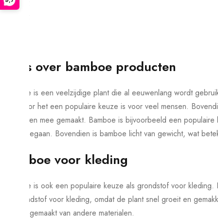
€
7,95
€
7,95
Alles over bamboe producten
Bamboe is een veelzijdige plant die al eeuwenlang wordt gebruikt
waardoor het een populaire keuze is voor veel mensen. Bovendi
producten mee gemaakt. Bamboe is bijvoorbeeld een populaire 
lang meegaan. Bovendien is bamboe licht van gewicht, wat beteken
Bamboe voor kleding
Bamboe is ook een populaire keuze als grondstof voor kledin
als grondstof voor kleding, omdat de plant snel groeit en gemakke
kleding gemaakt van andere materialen.