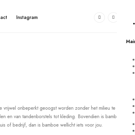
0
act
Instagram
Mai
e vrijwel onbeperkt geoogst worden zonder het milieu te
delen en van tandenborstels tot kleding. Bovendien is bamboe ook
s of bedrijf, dan is bamboe wellicht iets voor jou.