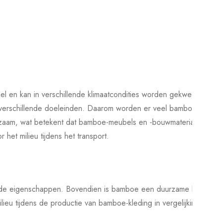
nel en kan in verschillende klimaatcondities worden gekweekt,
l verschillende doeleinden. Daarom worden er veel bamboe
rzaam, wat betekent dat bamboe-meubels en -bouwmaterialen
het milieu tijdens het transport.
mende eigenschappen. Bovendien is bamboe een duurzame keuze
ilieu tijdens de productie van bamboe-kleding in vergelijking met