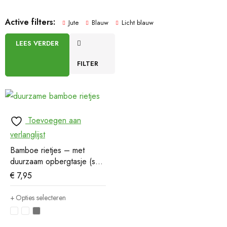
Active filters:
Jute
Blauw
Licht blauw
LEES VERDER
FILTER
Toevoegen aan
verlanglijst
Bamboe rietjes – met
duurzaam opbergtasje (set
van 6)
€
7,95
Opties selecteren