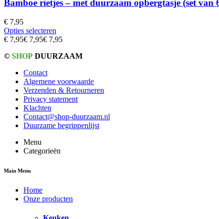
Bamboe rietjes – met duurzaam opbergtasje (set van 
€
7,95
Opties selecteren
€
7,95
€
7,95
€
7,95
©
SHOP
DUURZAAM
Contact
Algemene voorwaarde
Verzenden & Retourneren
Privacy statement
Klachten
Contact@shop-duurzaam.nl
Duurzame begrippenlijst
Menu
Categorieën
Main Menu
Home
Onze producten
Keuken