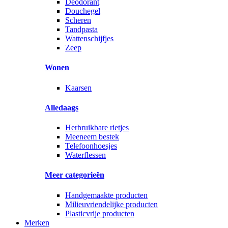
Deodorant
Douchegel
Scheren
Tandpasta
Wattenschijfjes
Zeep
Wonen
Kaarsen
Alledaags
Herbruikbare rietjes
Meeneem bestek
Telefoonhoesjes
Waterflessen
Meer categorieën
Handgemaakte producten
Milieuvriendelijke producten
Plasticvrije producten
Merken