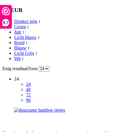
KLEUR
Donker grijs
1
9,7
Groen
1
Jute
1
Licht blauw
1
Rood
1
Blauw
1
Licht Grijs
1
Wit
1
Enig resultaat
Toon
24
24
48
72
96