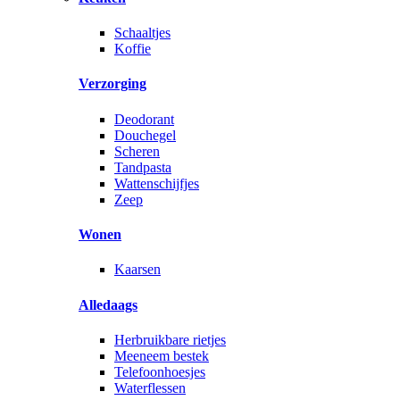
Schaaltjes
Koffie
Verzorging
Deodorant
Douchegel
Scheren
Tandpasta
Wattenschijfjes
Zeep
Wonen
Kaarsen
Alledaags
Herbruikbare rietjes
Meeneem bestek
Telefoonhoesjes
Waterflessen