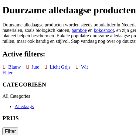
Duurzame alledaagse producten
Duurzame alledaagse producten worden steeds populairder in Nederla
materialen, zoals biologisch katoen,
bamboe
en
kokosnoot
, en zijn g
planeet helpen beschermen. Enkele populaire duurzame alledaagse pro
milieu, maar ook handig en stijlvol. Stap vandaag nog over op duurza
Active filters:
Blauw
Jute
Licht Grijs
Wit
Filter
CATEGORIEËN
All Categories
Alledaags
PRIJS
Filter